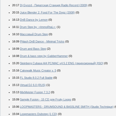
20:17
Dj Gvozd - Пиратская Станция Radio Record (2009)
(0)
20:15
Juice Blender 2: Food For The Dogz (2008)
(0)
16:13
DnB Dance by Lemon
(0)
16:11
Drum Step by -=ImmoRtaL=-
(1)
16:10
Массовый Drum Step
(0)
16:09
Phlash DnB Dance - Minimal Tricks
(0)
16:09
Drum and Bass Step
(2)
16:08
Drum & bass step by GabberHammer
(0)
15:20
Steinberg Cubase AI4 PC/MAC v4.5.2 ENG (лицензионный) [ISO]
(0)
15:16
Cakewalk Music Creator v. 5
(0)
15:15
FL Studio 8.0.2 Full Stable
(0)
15:13
Virtual DJ 6.0 (RUS)
(1)
15:13
MixMeister Fusion 7.3.2
(0)
15:09
Sample Fusion - 15 CD для Fruity Loops
(0)
15:06
LOOPMASTERS - DRUMSOUND & BASSLINE SMITH (Studio Technique)
(
15:04
Loopmasters Dubstep (1 CD)
(0)