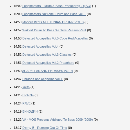
15:02
Loopmasters - Drum & Bass Producers[CD|ISO]
(1)
15:00
Loopmasters Nu:Tone: Drum and Bass Vol. 1
(0)
14:59
Modern Beats NEPTUNIAN DRUMZ VOL.3
(0)
14:57
Waldorf Drum 'N' Bass X-Citers Reason Refill
(0)
14:53
Defected Accapellas Vol.5 Code Red Acapellas
(0)
14:52
Defected Accapellas Vol.4
(0)
14:52
Defected Accapellas Vol.3 Classics
(0)
14:51
Defected Accapellas Vol.2 Preachers
(0)
14:50
ACAPELLAS AND PHRASES VOL 4
(0)
14:47
Phrases and Acapellas vol 1.
(0)
14:25
YaBa
(1)
14:25
BRAIN+
(0)
14:24
RAVE
(1)
14:19
ВИКОДИН
(1)
13:22
VA - MOS Presents Addicted To Bass 2009 (2009)
(0)
13:17
Dirrrty B - Running Out Of Time
(0)