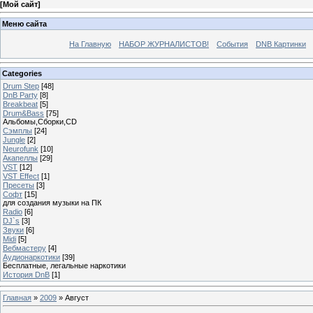
[
Мой сайт
]
Меню сайта
На Главную
НАБОР ЖУРНАЛИСТОВ!
События
DNB Картинки
Categories
Drum Step
[48]
DnB Party
[8]
Breakbeat
[5]
Drum&Bass
[75]
Альбомы,Сборки,CD
Сэмплы
[24]
Jungle
[2]
Neurofunk
[10]
Акапеллы
[29]
VST
[12]
VST Effect
[1]
Пресеты
[3]
Софт
[15]
для создания музыки на ПК
Radio
[6]
DJ`s
[3]
Звуки
[6]
Midi
[5]
Вебмастеру
[4]
Аудионаркотики
[39]
Бесплатные, легальные наркотики
История DnB
[1]
Главная
»
2009
»
Август