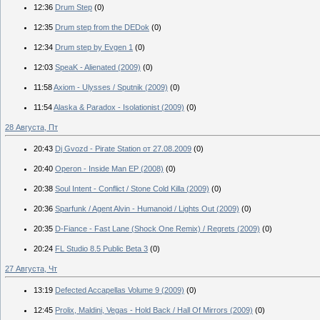
12:36
Drum Step
(0)
12:35
Drum step from the DEDok
(0)
12:34
Drum step by Evgen 1
(0)
12:03
SpeaK - Alienated (2009)
(0)
11:58
Axiom - Ulysses / Sputnik (2009)
(0)
11:54
Alaska & Paradox - Isolationist (2009)
(0)
28 Августа, Пт
20:43
Dj Gvozd - Pirate Station от 27.08.2009
(0)
20:40
Operon - Inside Man EP (2008)
(0)
20:38
Soul Intent - Conflict / Stone Cold Killa (2009)
(0)
20:36
Sparfunk / Agent Alvin - Humanoid / Lights Out (2009)
(0)
20:35
D-Fiance - Fast Lane (Shock One Remix) / Regrets (2009)
(0)
20:24
FL Studio 8.5 Public Beta 3
(0)
27 Августа, Чт
13:19
Defected Accapellas Volume 9 (2009)
(0)
12:45
Prolix, Maldini, Vegas - Hold Back / Hall Of Mirrors (2009)
(0)