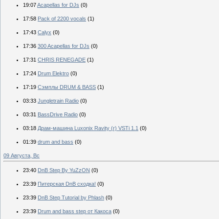
19:07
Acapellas for DJs
(0)
17:58
Pack of 2200 vocals
(1)
17:43
Calyx
(0)
17:36
300 Acapellas for DJs
(0)
17:31
CHRIS RENEGADE
(1)
17:24
Drum Elektro
(0)
17:19
Сэмплы DRUM & BASS
(1)
03:33
Jungletrain Radio
(0)
03:31
BassDrive Radio
(0)
03:18
Драм-машина Luxonix Ravity (r) VSTi 1.1
(0)
01:39
drum and bass
(0)
09 Августа, Вс
23:40
DnB Step By YuZzON
(0)
23:39
Питерская DnB сходка!
(0)
23:39
DnB Step Tutorial by Phlash
(0)
23:39
Drum and bass step от Какоса
(0)