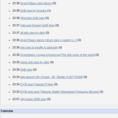
23:38
Drum'n'Bass step dance
(0)
23:38
DnB step by knopka
(1)
23:38
(Russian DnB step
(0)
23:37
(kibi and Dream) DnB Step
(0)
23:37
all dnb step by dink
(0)
23:36
drum'n'bass dance (drum step x-outing) v. 2
(0)
23:36
dnb step & shuffle & darkside
(0)
23:35
Drumnbass сходка in(moscow)The dnb centr of the world
(0)
23:35
home dnb step by dink
(0)
23:35
DnB step
(0)
23:34
dnb dance!! My-Dream, JR, Stepler [LSD^TEAM]
(0)
23:34
D'n'B step Tutorial !!! New
(0)
23:33
D'n'B step and (Tektonic Battle) Манежная Площадь Москва
(0)
22:57
обучение DNB step
(0)
Calendar