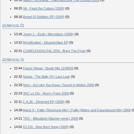
09:25
VA - Feed the Culture (2009)
(0)
09:16
Breed Of Soldiers EP (2009)
(0)
14 Августа, Пт
13:26
Jonny L - Evah / Microdaze (2009)
(0)
13:22
Mystification - Disasterblast EP
(0)
02:31
COMPLEX/DIGITAL ERA - Bring The Fiyah
(0)
13 Августа, Чт
22:44
Future Signal - Studio Mix 11/08/09
(0)
22:32
Noisia - The Bells Of / Last Look
(0)
22:29
Nero - Act Like You Know / Sound In Motion 2009
(0)
22:23
SKC vs Dis - Rush / Foes 2009
(0)
22:11
C.A.2K - Distorted EP (2009)
(0)
14:28
Agent X - Fallin (Shockone Mix) / Fallin (Matrix and Futurebound Mix) 2009
(
14:21
TKO - Mitsubishi (Basher remix) 2009
(0)
14:02
DJ DS - New Born Song (2009)
(0)