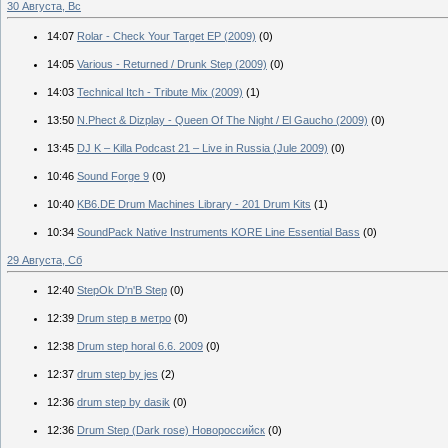
30 Августа, Вс
14:07
Rolar - Check Your Target EP (2009)
(0)
14:05
Various - Returned / Drunk Step (2009)
(0)
14:03
Technical Itch - Tribute Mix (2009)
(1)
13:50
N.Phect & Dizplay - Queen Of The Night / El Gaucho (2009)
(0)
13:45
DJ K – Killa Podcast 21 – Live in Russia (Jule 2009)
(0)
10:46
Sound Forge 9
(0)
10:40
KB6.DE Drum Machines Library - 201 Drum Kits
(1)
10:34
SoundPack Native Instruments KORE Line Essential Bass
(0)
29 Августа, Сб
12:40
StepOk D'n'B Step
(0)
12:39
Drum step в метро
(0)
12:38
Drum step horal 6.6. 2009
(0)
12:37
drum step by jes
(2)
12:36
drum step by dasik
(0)
12:36
Drum Step (Dark rose) Новороссийск
(0)