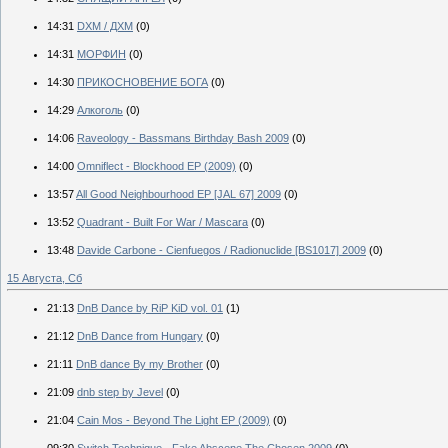
14:31
DXM / ДХМ
(0)
14:31
МОРФИН
(0)
14:30
ПРИКОСНОВЕНИЕ БОГА
(0)
14:29
Алкоголь
(0)
14:06
Raveology - Bassmans Birthday Bash 2009
(0)
14:00
Omniflect - Blockhood EP (2009)
(0)
13:57
All Good Neighbourhood EP [JAL 67] 2009
(0)
13:52
Quadrant - Built For War / Mascara
(0)
13:48
Davide Carbone - Cienfuegos / Radionuclide [BS1017] 2009
(0)
15 Августа, Сб
21:13
DnB Dance by RiP KiD vol. 01
(1)
21:12
DnB Dance from Hungary
(0)
21:11
DnB dance By my Brother
(0)
21:09
dnb step by Jevel
(0)
21:04
Cain Mos - Beyond The Light EP (2009)
(0)
09:30
Switch Technique - Fake Abscene The Chosen 2009
(0)