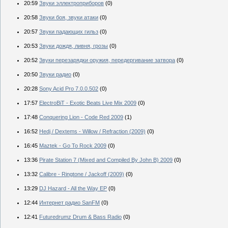
20:59
Звуки эллектроприборов
(0)
20:58
Звуки боя, звуки атаки
(0)
20:57
Звуки падающих гильз
(0)
20:53
Звуки дождя, ливня, грозы
(0)
20:52
3вуки перезарядки оружия, передергивание затвора
(0)
20:50
Звуки радио
(0)
20:28
Sony Acid Pro 7.0.0.502
(0)
17:57
ElectroBiT - Exotic Beats Live Mix 2009
(0)
17:48
Conquering Lion - Code Red 2009
(1)
16:52
Hedj / Dextems - Willow / Refraction (2009)
(0)
16:45
Maztek - Go To Rock 2009
(0)
13:36
Pirate Station 7 (Mixed and Compiled By John B) 2009
(0)
13:32
Calibre - Ringtone / Jackoff (2009)
(0)
13:29
DJ Hazard - All the Way EP
(0)
12:44
Интернет радио SanFM
(0)
12:41
Futuredrumz Drum & Bass Radio
(0)