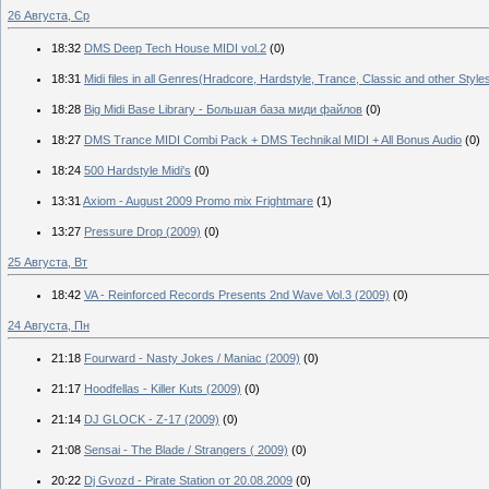
26 Августа, Ср
18:32
DMS Deep Tech House MIDI vol.2
(0)
18:31
Midi files in all Genres(Hradcore, Hardstyle, Trance, Classic and other Style
18:28
Big Midi Base Library - Большая база миди файлов
(0)
18:27
DMS Trance MIDI Combi Pack + DMS Technikal MIDI + All Bonus Audio
(0)
18:24
500 Hardstyle Midi's
(0)
13:31
Axiom - August 2009 Promo mix Frightmare
(1)
13:27
Pressure Drop (2009)
(0)
25 Августа, Вт
18:42
VA - Reinforced Records Presents 2nd Wave Vol.3 (2009)
(0)
24 Августа, Пн
21:18
Fourward - Nasty Jokes / Maniac (2009)
(0)
21:17
Hoodfellas - Killer Kuts (2009)
(0)
21:14
DJ GLOCK - Z-17 (2009)
(0)
21:08
Sensai - The Blade / Strangers ( 2009)
(0)
20:22
Dj Gvozd - Pirate Station от 20.08.2009
(0)