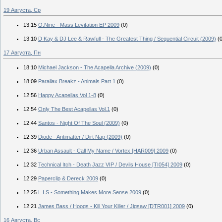
19 Августа, Ср
13:15
O.Nine - Mass Levitation EP 2009
(0)
13:10
D Kay & DJ Lee & Rawfull - The Greatest Thing / Sequential Circuit (2009)
(
17 Августа, Пн
18:10
Michael Jackson - The Acapella Archive (2009)
(0)
18:09
Parallax Breakz - Animals Part 1
(0)
12:56
Happy Acapellas Vol 1-8
(0)
12:54
Only The Best Acapellas Vol.1
(0)
12:44
Santos - Night Of The Soul (2009)
(0)
12:39
Diode - Antimatter / Dirt Nap (2009)
(0)
12:36
Urban Assault - Call My Name / Vortex [HAR009] 2009
(0)
12:32
Technical Itch - Death Jazz VIP / Devils House [TI054] 2009
(0)
12:29
Paperclip & Dereck 2009
(0)
12:25
L.I.S - Something Makes More Sense 2009
(0)
12:21
James Bass / Hoogs - Kill Your Killer / Jigsaw [DTR001] 2009
(0)
16 Августа, Вс