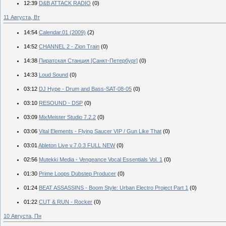
12:39
D&B ATTACK RADIO
(0)
11 Августа, Вт
14:54
Calendar.01 (2009)
(2)
14:52
CHANNEL 2 - Zion Train
(0)
14:38
Пиратская Станция [Санкт-Петербург]
(0)
14:33
Loud Sound
(0)
03:12
DJ Hype - Drum and Bass-SAT-08-05
(0)
03:10
RESOUND - DSP
(0)
03:09
MixMeister Studio 7.2.2
(0)
03:06
Vital Elements - Flying Saucer VIP / Gun Like That
(0)
03:01
Ableton Live v.7.0.3 FULL NEW
(0)
02:56
Mutekki Media - Vengeance Vocal Essentials Vol. 1
(0)
01:30
Prime Loops Dubstep Producer
(0)
01:24
BEAT ASSASSINS - Boom Style: Urban Electro Project Part 1
(0)
01:22
CUT & RUN - Rocker
(0)
10 Августа, Пн