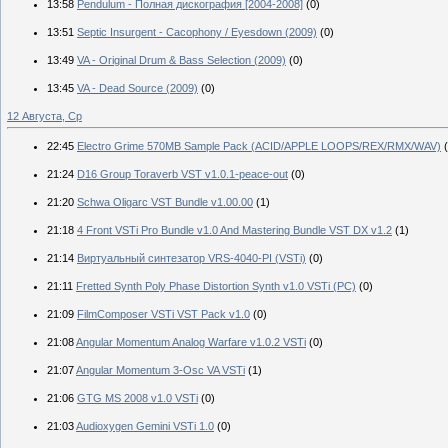
13:58
Pendulum - Полная дискография [2004-2008]
(0)
13:51
Septic Insurgent - Cacophony / Eyesdown (2009)
(0)
13:49
VA - Original Drum & Bass Selection (2009)
(0)
13:45
VA - Dead Source (2009)
(0)
12 Августа, Ср
22:45
Electro Grime 570MB Sample Pack (ACID/APPLE LOOPS/REX/RMX/WAV)
21:24
D16 Group Toraverb VST v1.0.1-peace-out
(0)
21:20
Schwa Oligarc VST Bundle v1.00.00
(1)
21:18
4 Front VSTi Pro Bundle v1.0 And Mastering Bundle VST DX v1.2
(1)
21:14
Bиртуальный синтезатор VRS-4040-PI (VSTi)
(0)
21:11
Fretted Synth Poly Phase Distortion Synth v1.0 VSTi (PC)
(0)
21:09
FilmComposer VSTi VST Pack v1.0
(0)
21:08
Angular Momentum Analog Warfare v1.0.2 VSTi
(0)
21:07
Angular Momentum 3-Osc VA VSTi
(1)
21:06
GTG MS 2008 v1.0 VSTi
(0)
21:03
Audioxygen Gemini VSTi 1.0
(0)