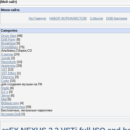
[
Мой сайт
]
Меню сайта
На Главную
НАБОР ЖУРНАЛИСТОВ!
События
DNB Картинки
Categories
Drum Step
[48]
DnB Party
[8]
Breakbeat
[5]
Drum&Bass
[75]
Альбомы,Сборки,CD
Сэмплы
[24]
Jungle
[2]
Neurofunk
[10]
Акапеллы
[29]
VST
[12]
VST Effect
[1]
Пресеты
[3]
Софт
[15]
для создания музыки на ПК
Radio
[6]
DJ`s
[3]
Звуки
[6]
Midi
[5]
Вебмастеру
[4]
Аудионаркотики
[39]
Бесплатные, легальные наркотики
История DnB
[1]