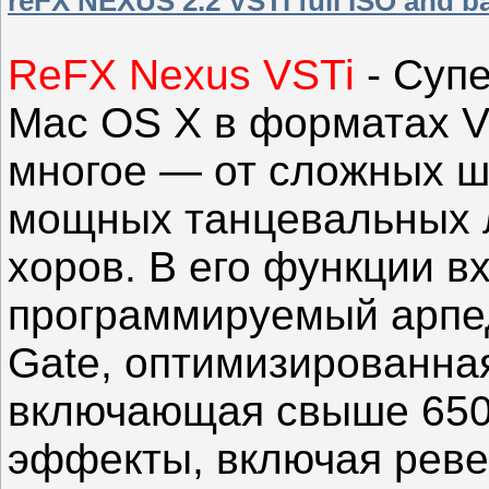
reFX NEXUS 2.2 VSTi full ISO and b
ReFX Nexus VSTi
- Супе
Mac OS X в форматах V
многое — от сложных ш
мощных танцевальных л
хоров. В его функции в
программируемый арпед
Gate, оптимизированная
включающая свыше 650
эффекты, включая ревер