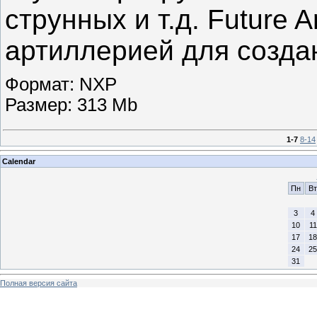
струнных и т.д. Future 
артиллерией для созда
Формат: NXP
Размер: 313 Mb
1-7
8-14
Calendar
Пн
Вт
3
4
10
11
17
18
24
25
31
Полная версия сайта