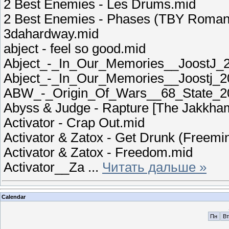
2 Best Enemies - Les Drums.mid
2 Best Enemies - Phases (TBY Romant
3dahardway.mid
abject - feel so good.mid
Abject_-_In_Our_Memories__JoostJ_
Abject_-_In_Our_Memories__Joostj_
ABW_-_Origin_Of_Wars__68_State_2
Abyss & Judge - Rapture [The Jakkha
Activator - Crap Out.mid
Activator & Zatox - Get Drunk (Freem
Activator & Zatox - Freedom.mid
Activator__Za
...
Читать дальше »
Calendar
Пн
Вт