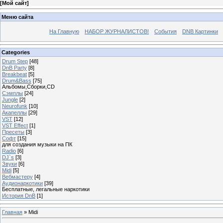
[
Мой сайт
]
Меню сайта
На Главную
НАБОР ЖУРНАЛИСТОВ!
События
DNB Картинки
Categories
Drum Step
[48]
DnB Party
[8]
Breakbeat
[5]
Drum&Bass
[75]
Альбомы,Сборки,CD
Сэмплы
[24]
Jungle
[2]
Neurofunk
[10]
Акапеллы
[29]
VST
[12]
VST Effect
[1]
Пресеты
[3]
Софт
[15]
для создания музыки на ПК
Radio
[6]
DJ`s
[3]
Звуки
[6]
Midi
[5]
Вебмастеру
[4]
Аудионаркотики
[39]
Бесплатные, легальные наркотики
История DnB
[1]
Главная
»
Midi