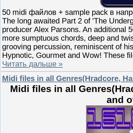
50 midi файлов + sample pack в нап
The long awaited Part 2 of 'The Unde
producer Alex Parsons. An additional 50 
more sumptuous chords, deep and twist
grooving percussion, reminiscent of hi
Hypnotic, Gourmet and Wow! These files 
Читать дальше »
Midi files in all Genres(Hradcore, Ha
Midi files in all Genres(Hr
and o