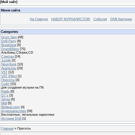
[
Мой сайт
]
Меню сайта
На Главную
НАБОР ЖУРНАЛИСТОВ!
События
DNB Картинки
Categories
Drum Step
[48]
DnB Party
[8]
Breakbeat
[5]
Drum&Bass
[75]
Альбомы,Сборки,CD
Сэмплы
[24]
Jungle
[2]
Neurofunk
[10]
Акапеллы
[29]
VST
[12]
VST Effect
[1]
Пресеты
[3]
Софт
[15]
для создания музыки на ПК
Radio
[6]
DJ`s
[3]
Звуки
[6]
Midi
[5]
Вебмастеру
[4]
Аудионаркотики
[39]
Бесплатные, легальные наркотики
История DnB
[1]
Главная
»
Пресеты