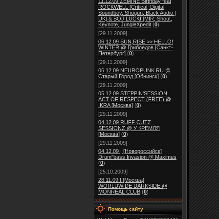
11.12.09 ZEMINE Birthday feat
ROCKWELL [Critical, Digital
Soundboy, Shogun, Black Audio |
UK] & BOJ LUCKI [MIR, Shout,
Keynote, JungleXpedit
(
0
)
[29.11.2009]
06.12.09 SUN,RISE >> HELLO!
WINTER @ Грибоедов [Санкт-
Петербург]
(
0
)
[29.11.2009]
06.12.09 NEUROPUNK.RU @
Старый Город [Обнинск]
(
0
)
[29.11.2009]
05.12.09 STEPPIN'SESSION:
ACT OF RESPECT (FREE) @
IKRA [Москва]
(
0
)
[29.11.2009]
04.12.09 RUFF CUTZ
SESSIONZ @ У КРЕМЛЯ
[Москва]
(
0
)
[29.11.2009]
04.12.09 | [Новороссийск]
Drum''bass Invasion @ Maximus
(
0
)
[25.10.2009]
28.11.09 | [Москва]
WORLDWIDE DARKSIDE @
MONREAL CLUB
(
0
)
Помощь сайту