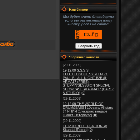
Наш баннер
Мы будем очень благодарны
если вы разместите нашу
кнопку у себя на сайте!
"Горячие" новости
[29.11.2009]
19.12.09 S.S.S.S:
ELECTTOSOUL SYSTEM vs
PAUL B - ALL NIGHT B2B @
ARMA17 (FREE),
STEPPIN'SESSSION SPECIAL
SHOWCASE @ ARMA17 (BAR17
& STUDIO)
(
0
)
[29.11.2009]
12.12.09 THE WORLD OF
DRUM&BASS | 10years/ All stars
@ РНИИ Электронстандарт
[Санкт-Петербург]
(
0
)
[29.11.2009]
11.12.09 RED FUCKTION @
Skandal [Пенза]
(
0
)
[29.11.2009]