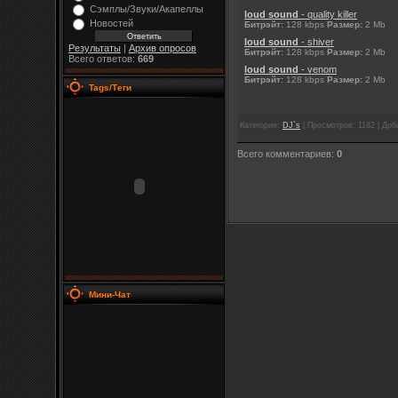
Сэмплы/Звуки/Акапеллы
loud sound
- quality killer
Новостей
Битрэйт:
128 kbps
Размер:
2 Mb
loud sound
- shiver
Результаты
|
Архив опросов
Битрэйт:
128 kbps
Размер:
2 Mb
Всего ответов:
669
loud sound
- venom
Битрэйт:
128 kbps
Размер:
2 Mb
Tags/Теги
Категория
:
DJ`s
|
Просмотров
: 1182 |
Доб
Всего комментариев
:
0
Мини-Чат