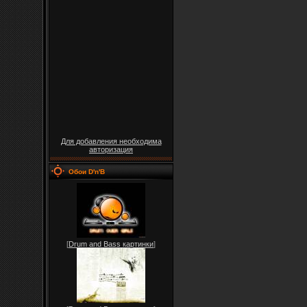
Для добавления необходима
авторизация
Обои D'n'B
[
Drum and Bass картинки
]