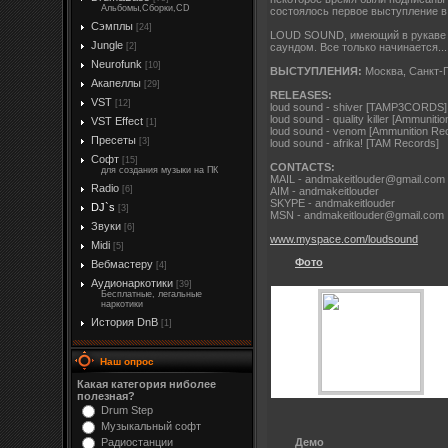
Альбомы,Сборки,CD
состоялось первое выступление в
Сэмплы
[24]
LOUD SOUND, имеющий в рукаве не
Jungle
[2]
саундом. Все только начинается...
Neurofunk
[10]
ВЫСТУПЛЕНИЯ:
Москва, Санкт-П
Акапеллы
[29]
RELEASES:
VST
[12]
loud sound - shiver [TAMP3CORDS]
loud sound - quality killer [Ammuniti
VST Effect
[1]
loud sound - venom [Ammunition Re
Пресеты
[3]
loud sound - afrika! [TAM Records]
Софт
[15]
CONTACTS:
для создания музыки на ПК
MAIL - andmakeitlouder@gmail.com
Radio
[6]
AIM - andmakeitlouder
SKYPE - andmakeitlouder
DJ`s
[3]
MSN - andmakeitlouder@gmail.com
Звуки
[6]
www.myspace.com/loudsound
Midi
[5]
Фото
Вебмастеру
[4]
Аудионаркотики
[39]
Бесплатные, легальные
наркотики
История DnB
[1]
Наш опрос
Какая категория ниболее
полезная?
Drum Step
Музыкальный софт
Демо
Радиостанции