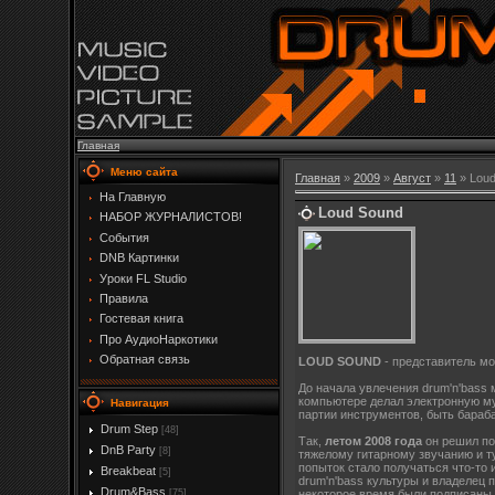
Главная
Меню сайта
Главная
»
2009
»
Август
»
11
» Loud
На Главную
Loud Sound
НАБОР ЖУРНАЛИСТОВ!
События
DNB Картинки
Уроки FL Studio
Правила
Гостевая книга
Про АудиоНаркотики
Обратная связь
LOUD SOUND
- представитель мо
До начала увлечения drum'n'bass
компьютере делал электронную муз
Навигация
партии инструментов, быть бараб
Drum Step
[48]
Так,
летом 2008 года
он решил по
DnB Party
[8]
тяжелому гитарному звучанию и т
попыток стало получаться что-то
Breakbeat
[5]
drum'n'bass культуры и владелец 
Drum&Bass
[75]
некоторое время были подписаны 