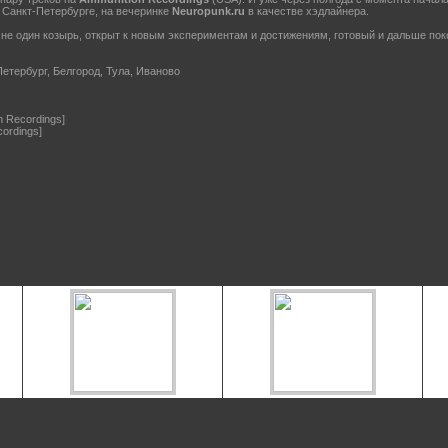
 Санкт-Петербурге, на вечеринке
Neuropunk.ru
в качестве хэдлайнера.
 один козырь, открыт к новым экспериментам и достижениям, готовый и дальше поко
етербург, Белгород, Тула, Иваново
on Recordings]
cordings]