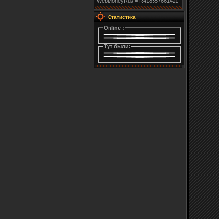
WebMoneyRus = R418357661421
Статистика
Online :
Тут были: