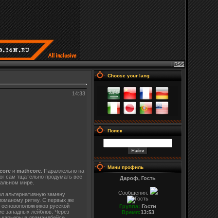
|
RSS
Choose your lang
14:33
Поиск
Мини профиль
core
и
mathcore
. Параллельно на
мог сам тщательно продумать все
Дароф, Гость
еальном мире.
Сообщения:
шел альтернативную замену
 ломаному ритму. С первых же
з основоположников русской
Группа:
Гости
е западных лейблов. Через
Время:
13:53
а карьеры в драмэндбейсе