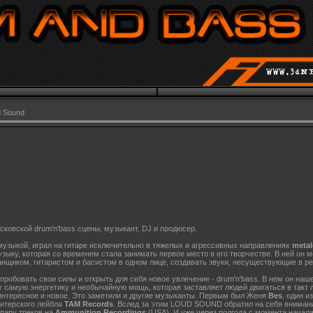
 Sound
сковской drum'n'bass сцены, музыкант, DJ и продюсер.
 музыкой, играл на гитаре исключительно в тяжелых и агрессивных направлениях
metal
ыку, которая со временем стала занимать первое место в его творчестве. В ней он 
анщиком, гитаристом и басистом в одном лице, создавать звуки, несуществующие в р
пробовать свои силы и открыть для себя новое увлечение - drum'n'bass. В нем он на
у самую энергетику и необычайную мощь, которая заставляет людей двигаться в такт
 интересное и новое. Это заметили и другие музыканты. Первым был Женя
Bes
, один и
питерского лейбла
TAM Records
. Вслед за этим LOUD SOUND обратил на себя внимани
пару треков на
Ammunition Recordings
(USA). И уже через полгода с момента начал