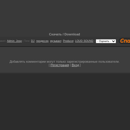
Скачать / Download
авил
:
Admin_Jesp
|
Теги
:
DJ
,
продюсер
,
музыкант
,
Producer
,
LOUD SOUND
|
Добавлять комментарии могут только зарегистрированные пользователи.
[
Регистрация
|
Вход
]