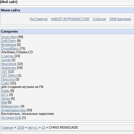
[
Мой сайт
]
Меню сайта
На Главную
НАБОР ЖУРНАЛИСТОВ!
События
DNB Картинки
Categories
Drum Step
[48]
DnB Party
[8]
Breakbeat
[5]
Drum&Bass
[75]
Альбомы,Сборки,CD
Сэмплы
[24]
Jungle
[2]
Neurofunk
[10]
Акапеллы
[29]
VST
[12]
VST Effect
[1]
Пресеты
[3]
Софт
[15]
для создания музыки на ПК
Radio
[6]
DJ`s
[3]
Звуки
[6]
Midi
[5]
Вебмастеру
[4]
Аудионаркотики
[39]
Бесплатные, легальные наркотики
История DnB
[1]
Главная
»
2009
»
Август
»
10
» CHRIS RENEGADE