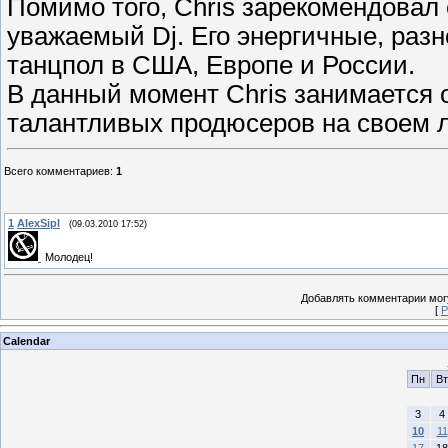
Помимо того, Chris зарекомендовал 
уважаемый Dj. Его энергичные, раз
танцпол в США, Европе и России.
В данный момент Chris занимается
талантливых продюсеров на своем ле
Всего комментариев
:
1
1
AlexSipl
(09.03.2010 17:52)
Молодец!
Добавлять комментарии могу
[
Р
Calendar
Пн
Вт
3
4
10
11