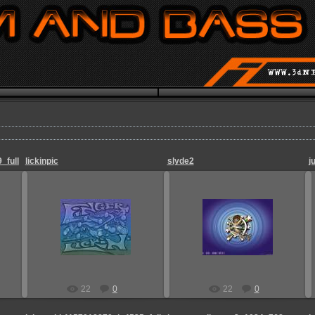
_full
lickinpic
slyde2
j
25.08.2009
25.08.2009
Admin_Jesp
Admin_Jesp
22
0
22
0