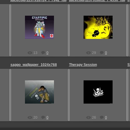
juicecold-1157918724_i_7942_full
juicecold-1157918812_i_4530_full
J
25.08.2009
25.08.2009
Admin_Jesp
Admin_Jesp
13
0
29
0
sappo_wallpaper_1024x768
Therapy Session
S
25.08.2009
25.08.2009
Admin_Jesp
Admin_Jesp
20
0
26
0