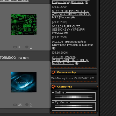
UNGLINSKIY - 5904
Старый Город [Обнинск]
(
0
)
[29.11.2009]
05.12.09 STEPPIN'SESSION:
ACT OF RESPECT (FREE) @
IKRA [Москва]
(
0
)
25.08.2009
[29.11.2009]
04.12.09 RUFF CUTZ
Admin_Jesp
SESSIONZ @ У КРЕМЛЯ
[Москва]
(
0
)
[29.11.2009]
04.12.09 | [Новороссийск]
Drum''bass Invasion @ Maximus
31
0
(
0
)
[25.10.2009]
28.11.09 | [Москва]
TORMDOG - nx-gen
WORLDWIDE DARKSIDE @
MONREAL CLUB
(
0
)
Помощь сайту
25.08.2009
WebMoneyRus = R418357661421
Admin_Jesp
Статистика
Online :
Тут были:
35
0