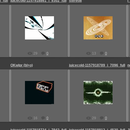
_full
juicecold-1157918861_i_9302_full
stereo8
25.08.2009
25.08.2009
Admin_Jesp
Admin_Jesp
29
0
13
0
OKwlpr (bl+o)
juicecold-1157918789_i_7096_full
n
25.08.2009
25.08.2009
Admin_Jesp
Admin_Jesp
16
0
29
0