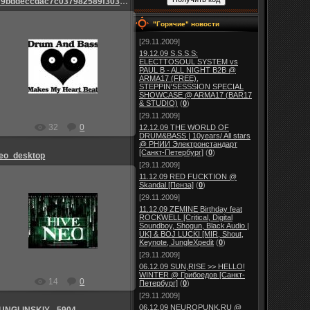
l_9bddeccdac7c037982589f303cce580c
"Горячие" новости
[29.11.2009]
19.12.09 S.S.S.S:
25.08.2009
ELECTTOSOUL SYSTEM vs
PAUL B - ALL NIGHT B2B @
Admin_Jesp
ARMA17 (FREE),
STEPPIN'SESSSION SPECIAL
SHOWCASE @ ARMA17 (BAR17
& STUDIO)
(
0
)
[29.11.2009]
32
0
12.12.09 THE WORLD OF
DRUM&BASS | 10years/ All stars
@ РНИИ Электронстандарт
[Санкт-Петербург]
(
0
)
eo_desktop
[29.11.2009]
11.12.09 RED FUCKTION @
Skandal [Пенза]
(
0
)
[29.11.2009]
11.12.09 ZEMINE Birthday feat
25.08.2009
ROCKWELL [Critical, Digital
Soundboy, Shogun, Black Audio |
Admin_Jesp
UK] & BOJ LUCKI [MIR, Shout,
Keynote, JungleXpedit
(
0
)
[29.11.2009]
06.12.09 SUN,RISE >> HELLO!
WINTER @ Грибоедов [Санкт-
14
0
Петербург]
(
0
)
[29.11.2009]
06.12.09 NEUROPUNK.RU @