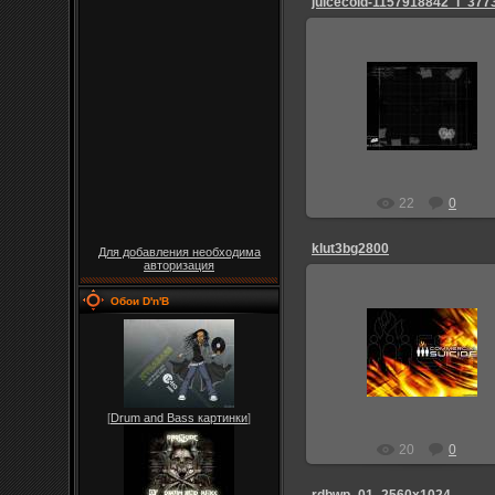
juicecold-1157918842_i_3773
25.08.2009
Admin_Jesp
22
0
klut3bg2800
Для добавления необходима
авторизация
Обои D'n'B
25.08.2009
Admin_Jesp
[
Drum and Bass картинки
]
20
0