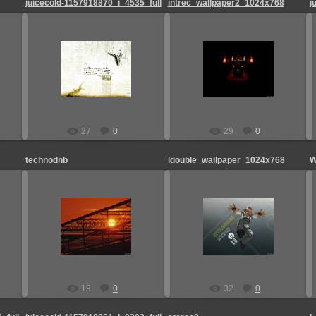
juicecold-1157918870_i_4535_full
intrec_wallpaper2_1024x768
j
25.08.2009
25.08.2009
Admin_Jesp
Admin_Jesp
27
0
29
0
technodnb
ldouble_wallpaper_1024x768
W
25.08.2009
25.08.2009
Admin_Jesp
Admin_Jesp
19
0
32
0