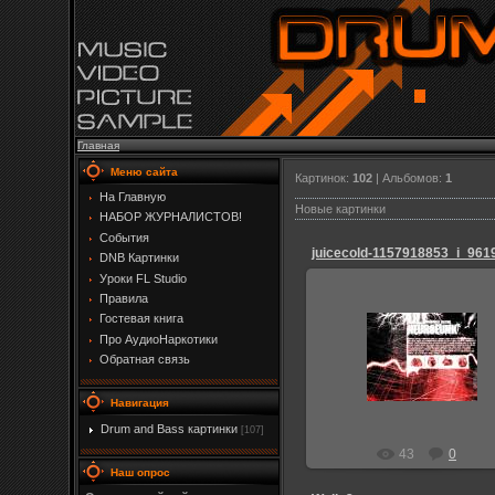
Главная
Меню сайта
Картинок:
102
| Альбомов:
1
На Главную
Новые картинки
НАБОР ЖУРНАЛИСТОВ!
События
juicecold-1157918853_i_9619
DNB Картинки
Уроки FL Studio
Правила
Гостевая книга
Про АудиоНаркотики
25.08.2009
Обратная связь
Admin_Jesp
Навигация
Drum and Bass картинки
[107]
43
0
Наш опрос