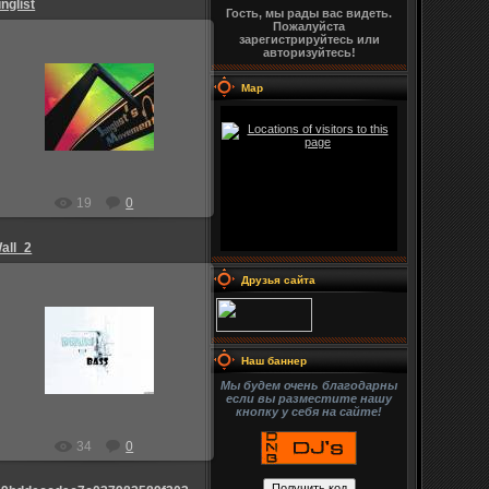
unglist
Гость, мы рады вас видеть.
Пожалуйста
зарегистрируйтесь или
авторизуйтесь!
Map
25.08.2009
Admin_Jesp
19
0
all_2
Друзья сайта
25.08.2009
Наш баннер
Admin_Jesp
Мы будем очень благодарны
если вы разместите нашу
кнопку у себя на сайте!
34
0