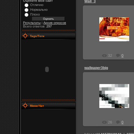
Оцените мой сайт
Wall_3
Отлично
Нормально
Плохо
Результаты
|
Архив опросов
25.08.2009
Всего ответов:
297
Admin_Jesp
Tags/Теги
32
0
wallpaper3big
25.08.2009
Admin_Jesp
Мини-Чат
26
0