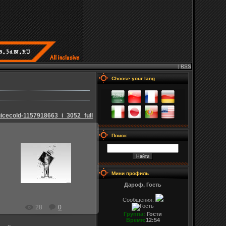
|
RSS
Choose your lang
uicecold-1157918663_i_3052_full
Поиск
25.08.2009
Admin_Jesp
Мини профиль
Дароф, Гость
Сообщения:
28
0
Группа:
Гости
Время:
12:54